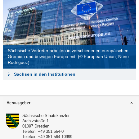
Sächsische Vertreter arbeiten in verschiedenen europäischen
Gremien und bewegen Europa mit. (© European Union, Nuno
Rodriguez)
Sachsen in den Institutionen
Footer-
Herausgeber
Bereich
Sächsische Staatskanzlei
Archivstraße 1
01097
Dresden
Telefon:
+49 351 564-0
Telefax:
+49 351 564-10999