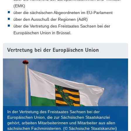
(EMK)
a
über die sächsischen Abgeordneten im EU-Parlament
v
über den Ausschuß der Regionen (AdR)
i
über die Vertretung des Freistaates Sachsen bei der
g
Europäischen Union in Brüssel.
a
t
i
Vertretung bei der Europäischen Union
o
n
In der Vertretung des Freistaates Sachsen bei der
Europäischen Union, die zur Sächsischen Staatskanzlei
gehört, arbeiten Mitarbeiterinnen und Mitarbeiter aus allen
sächsischen Fachministerien. (© Sächsische Staatskanzlei)