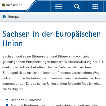
P
P
H
F
o
o
a
o
r
r
u
o
Europa
t
t
p
t
a
a
t
e
l
l
i
r
Sachsen in der Europäischen
Hauptinhalt
ü
n
n
-
Union
b
a
h
B
e
v
a
e
r
i
l
r
Sachsen und seine Bürgerinnen und Bürger sind von vielen
g
g
t
e
grundlegenden Entscheidungen über die Weiterentwicklung der EU
r
a
i
direkt oder indirekt betroffen. Um die Ziele der sächsischen
e
t
c
Europapolitik zu erreichen, kann der Freistaat verschiedene Wege
i
i
h
nutzen. Für die Vertretung der Interessen des Freistaates Sachsen
f
o
gegenüber der Europäischen Union stehen folgende Möglichkeiten
e
n
zur Verfügung:
n
d
über den Bundesrat
e
über die Konferenz der Europaministerinnen und -minister
N