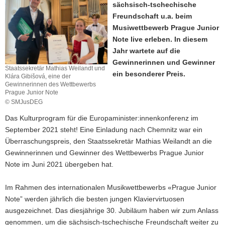
sächsisch-tschechische
a
Freundschaft u.a. beim
v
Musiwettbewerb Prague Junior
i
Note live erleben. In diesem
g
Jahr wartete auf die
a
Gewinnerinnen und Gewinner
Staatssekretär Mathias Weilandt und
t
ein besonderer Preis.
Klára Gibišová, eine der
i
Gewinnerinnen des Wettbewerbs
o
Prague Junior Note
© SMJusDEG
n
Das Kulturprogram für die Europaminister:innenkonferenz im
September 2021 steht! Eine Einladung nach Chemnitz war ein
Überraschungspreis, den Staatssekretär Mathias Weilandt an die
Gewinnerinnen und Gewinner des Wettbewerbs Prague Junior
Note im Juni 2021 übergeben hat.
Im Rahmen des internationalen Musikwettbewerbs «Prague Junior
Note” werden jährlich die besten jungen Klaviervirtuosen
ausgezeichnet. Das diesjährige 30. Jubiläum haben wir zum Anlass
genommen, um die sächsisch-tschechische Freundschaft weiter zu