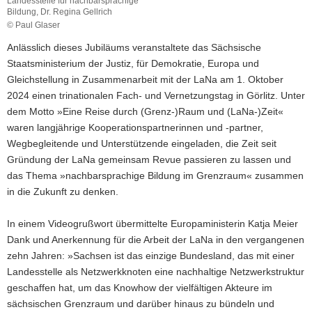
Landesstelle für nachbarsprachige
Bildung, Dr. Regina Gellrich
© Paul Glaser
Anlässlich dieses Jubiläums veranstaltete das Sächsische
Staatsministerium der Justiz, für Demokratie, Europa und
Gleichstellung in Zusammenarbeit mit der LaNa am 1. Oktober
2024 einen trinationalen Fach- und Vernetzungstag in Görlitz. Unter
dem Motto »Eine Reise durch (Grenz-)Raum und (LaNa-)Zeit«
waren langjährige Kooperationspartnerinnen und -partner,
Wegbegleitende und Unterstützende eingeladen, die Zeit seit
Gründung der LaNa gemeinsam Revue passieren zu lassen und
das Thema »nachbarsprachige Bildung im Grenzraum« zusammen
in die Zukunft zu denken.
In einem Videogrußwort übermittelte Europaministerin Katja Meier
Dank und Anerkennung für die Arbeit der LaNa in den vergangenen
zehn Jahren: »Sachsen ist das einzige Bundesland, das mit einer
Landesstelle als Netzwerkknoten eine nachhaltige Netzwerkstruktur
geschaffen hat, um das Knowhow der vielfältigen Akteure im
sächsischen Grenzraum und darüber hinaus zu bündeln und