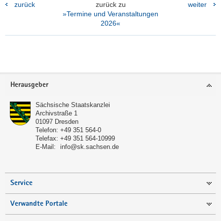
zurück
zurück zu
weiter
»Termine und Veranstaltungen
2026«
(© Paul Glaser)
Grußwort des Referatsleiters EU.1 des
SMJusDEG
Footer-
Herausgeber
Bereich
Sächsische Staatskanzlei
Archivstraße 1
01097
Dresden
Telefon:
+49 351 564-0
Telefax:
+49 351 564-10999
E-Mail:
info@sk.sachsen.de
Service
Verwandte Portale