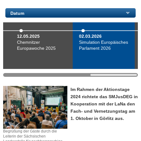
a
Datum
v
i
g
a
12.05.2025
02.03.2026
Chemnitzer
Simulation Europäisches
t
Europawoche 2025
Parlament 2026
i
o
n
Im Rahmen der Aktionstage
2024 richtete das SMJusDEG in
Kooperation mit der LaNa den
Fach- und Vernetzungstag am
1. Oktober in Görlitz aus.
Begrüßung der Gäste durch die
Leiterin der Sächsischen