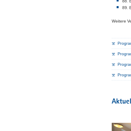
88. 
a
89. 
v
i
Weitere Ve
g
a
t
Progra
i
o
Progra
n
Progra
Program
Aktuel