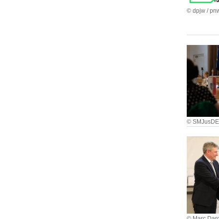
© dpjw / p
© SMJusD
© Marc Dar