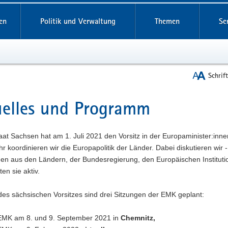
reifende
en
Politik und Verwaltung
Themen
Se
Schrif
elles und Programm
t
taat Sachsen hat am 1. Juli 2021 den Vorsitz in der Europaminister:
hr koordinieren wir die Europapolitik der Länder. Dabei diskutieren wir -
gen aus den Ländern, der Bundesregierung, den Europäischen Institut
en sie aktiv.
es sächsischen Vorsitzes sind drei Sitzungen der EMK geplant:
EMK am 8. und 9. September 2021 in
Chemnitz,