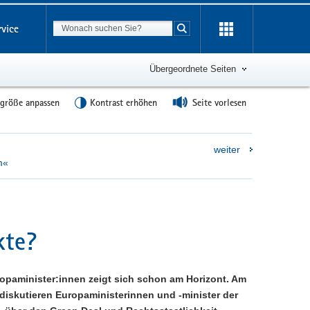
Suchbegriff
rvice
Suche starten
Übergeordnete Seiten
tgröße anpassen
Kontrast erhöhen
Seite vorlesen
weiter
m«
kte?
ropaminister:innen zeigt sich schon am Horizont. Am
 diskutieren Europaministerinnen und -minister der