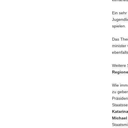
Ein sehr
Jugendli
spielen.
Das Th
minister
ebenfall
Weitere 
Region
Wie imme
zu geben
Präsiden
Staatsse
Katarina
Michael
Staatsmi