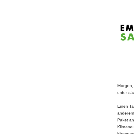
a
v
i
g
a
t
i
o
n
Morgen, 
unter sä
Einen Ta
andere
Paket an
Klimaneu
klimaneu