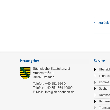
zurück
Footer-
Bereich
Herausgeber
Service
Sächsische Staatskanzlei
Übersic
Archivstraße 1
Impres
01097
Dresden
Kontakt
Telefon:
+49 351 564-0
Telefax:
+49 351 564-10999
Suche
E-Mail:
info@sk.sachsen.de
Datensc
Barriere
Transpa