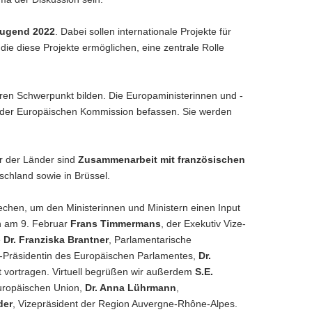
Jugend 2022
. Dabei sollen internationale Projekte für
ie diese Projekte ermöglichen, eine zentrale Rolle
ren Schwerpunkt bilden. Die Europaministerinnen und -
ht der Europäischen Kommission befassen. Sie werden
r der Länder sind
Zusammenarbeit mit französischen
schland sowie in Brüssel.
hen, um den Ministerinnen und Ministern einen Input
en am 9. Februar
Frans Timmermans
, der Exekutiv Vize-
e
Dr. Franziska Brantner
, Parlamentarische
ze-Präsidentin des Europäischen Parlamentes,
Dr.
t vortragen. Virtuell begrüßen wir außerdem
S.E.
Europäischen Union,
Dr. Anna Lührmann
,
der
, Vizepräsident der Region Auvergne-Rhône-Alpes.