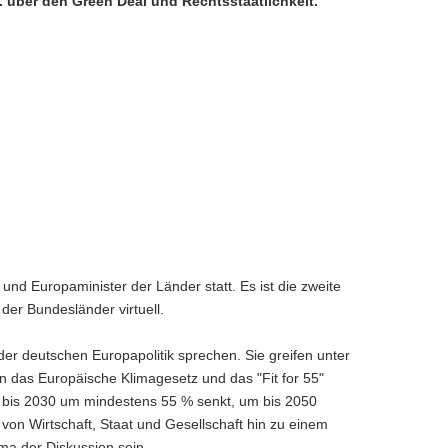
. über den Green Deal und Rechtsstaatlichkeit.
nd Europaminister der Länder statt. Es ist die zweite
 der Bundesländer virtuell.
r deutschen Europapolitik sprechen. Sie greifen unter
 das Europäische Klimagesetz und das "Fit for 55"
n bis 2030 um mindestens 55 % senkt, um bis 2050
n von Wirtschaft, Staat und Gesellschaft hin zu einem
ma der Diskussion sein.