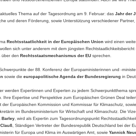
 aktuelles Thema auf der Tagesordnung am 9. Februar: das
Jahr der 
che und deren Förderung, sowie Unterstützung verschiedener Partner, d
ema
Rechtsstaatlichkeit in der Europäischen Union
wird einen weite
 wollen sich unter anderem mit dem jüngsten Rechtstaatlichkeitsberic
s über den
Rechtsstaatsmechanismus der EU
sprechen.
Schwerpunkte der 88. Konferenz der Europaministerinnen und -ministe
en
sowie die
europapolitische Agenda der Bundesregierung
in Deut
r werden Expertinnen und Experten zu jedem Schwerpunktthema sprec
. Ihre Expertise und Perspektive zum Europäischen Grünen Deal teil
t der Europäischen Kommission und Kommissar für Klimaschutz, sowi
kretärin im Bundesministerium für Wirtschaft und Klimaschutz. Die Vi
 Barley
, wird als Expertin zum Tagesordnungspunkt Rechtsstaatlichkei
 Clauß
, Ständigen Vertreter der Bundesrepublik Deutschland bei der 
nisterin für Europa und Klima im Auswärtigen Amt, sowie
Yannick Neu