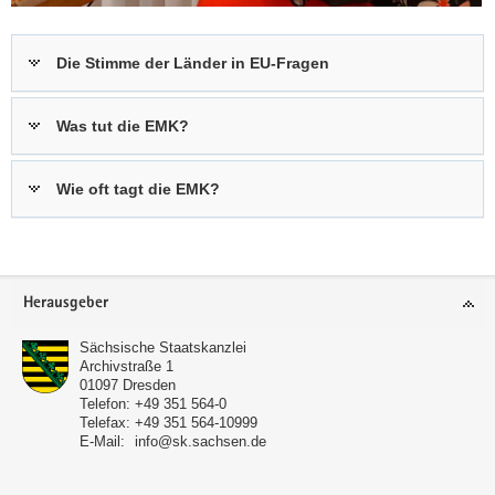
Die Stimme der Länder in EU-Fragen
Was tut die EMK?
Wie oft tagt die EMK?
(© SMJusDEG)
Footer-
Herausgeber
Katja Meier und Jean Asselborn am Rande
Bereich
der Europaministerkonferenz.
Sächsische Staatskanzlei
Archivstraße 1
01097
Dresden
Telefon:
+49 351 564-0
Telefax:
+49 351 564-10999
E-Mail:
info@sk.sachsen.de