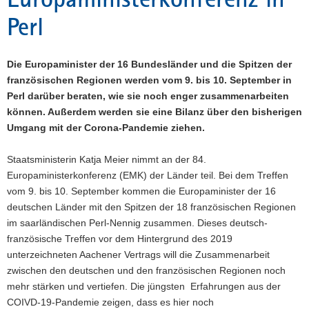
a
Perl
v
i
g
Die Europaminister der 16 Bundesländer und die Spitzen der
a
französischen Regionen werden vom 9. bis 10. September in
t
Perl darüber beraten, wie sie noch enger zusammenarbeiten
i
können. Außerdem werden sie eine Bilanz über den bisherigen
o
Umgang mit der Corona-Pandemie ziehen.
n
Staatsministerin Katja Meier nimmt an der 84.
Europaministerkonferenz (EMK) der Länder teil. Bei dem Treffen
vom 9. bis 10. September kommen die Europaminister der 16
deutschen Länder mit den Spitzen der 18 französischen Regionen
im saarländischen Perl-Nennig zusammen. Dieses deutsch-
französische Treffen vor dem Hintergrund des 2019
unterzeichneten Aachener Vertrags will die Zusammenarbeit
zwischen den deutschen und den französischen Regionen noch
mehr stärken und vertiefen. Die jüngsten Erfahrungen aus der
COIVD-19-Pandemie zeigen, dass es hier noch